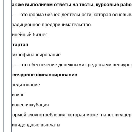
Так же выполняем ответы на тесты, курсовые раб
… — это форма бизнес-деятельности, которая основыва
Традиционное предпринимательство
Линейный бизнес
Стартап
Микрофинансирование
… — это обеспечение денежными средствами венчурн
Венчурное финансирование
Кредитование
Лизинг
Бизнес-инкубация
Формой злоупотребления, которая может нанести ущер
Дивидендные выплаты