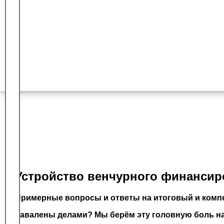
Гарантия сдачи
Более 8 лет работы с университетом синергия
Доказанный опыт
Оплата после успешной сдачи
Устройство венчурного финансиро
Примерные вопросы и ответы на итоговый и компе
Завалены делами? Мы берём эту головную боль на 