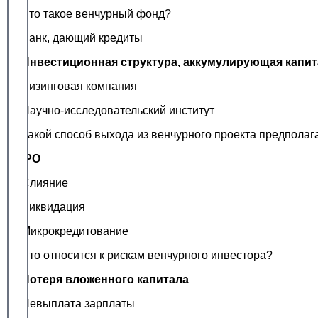
Что такое венчурный фонд?
Банк, дающий кредиты
Инвестиционная структура, аккумулирующая капит
Лизинговая компания
Научно-исследовательский институт
Какой способ выхода из венчурного проекта предпола
IPO
Слияние
Ликвидация
Микрокредитование
Что относится к рискам венчурного инвестора?
Потеря вложенного капитала
Невыплата зарплаты