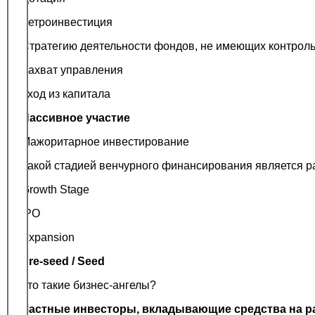
Ретроинвестиция
Стратегию деятельности фондов, не имеющих контроль
Захват управления
Уход из капитала
Пассивное участие
Мажоритарное инвестирование
Какой стадией венчурного финансирования является 
Growth Stage
IPO
Expansion
Pre-seed / Seed
Кто такие бизнес-ангелы?
Частные инвесторы, вкладывающие средства на ра