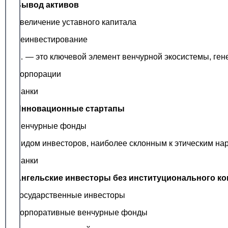
Вывод активов
Увеличение уставного капитала
Реинвестирование
… — это ключевой элемент венчурной экосистемы, ген
Корпорации
Банки
Инновационные стартапы
Венчурные фонды
Видом инвесторов, наиболее склонным к этическим н
Банки
Ангельские инвесторы без институционального ко
Государственные инвесторы
Корпоративные венчурные фонды